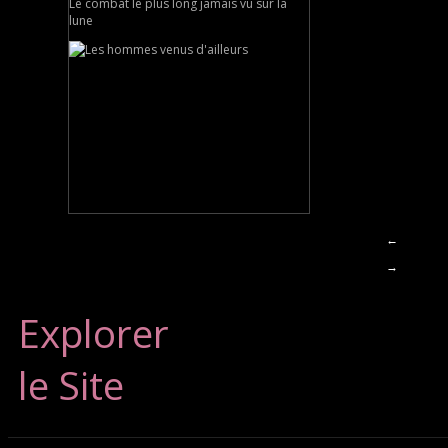
Le combat le plus long jamais vu sur la
lune
←
→
Explorer
le Site