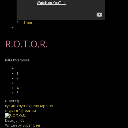
Read more...
R.O.T.O.R.
Rate this movie
1
2
3
4
5
(0 votes)
купить спутниковую тарелку
отдых в Германии
Date: Jun 09
Written by
Super User