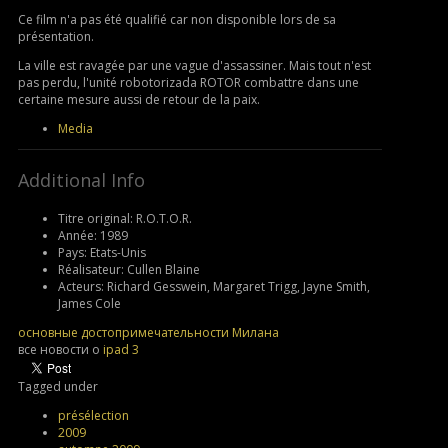
Ce film n'a pas été qualifié car non disponible lors de sa
présentation.
La ville est ravagée par une vague d'assassiner. Mais tout n'est
pas perdu, l'unité robotorizada ROTOR combattre dans une
certaine mesure aussi de retour de la paix.
Media
Additional Info
Titre original:
R.O.T.O.R.
Année:
1989
Pays:
Etats-Unis
Réalisateur:
Cullen Blaine
Acteurs:
Richard Gesswein, Margaret Trigg, Jayne Smith,
James Cole
основные достопримечательности Милана
все новости о
ipad 3
Tagged under
présélection
2009