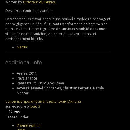
Written by
Directeur du Festival
Des aixois contre les zombis
Des chercheurs travaillant sur une nouvelle molécule propagent
par négligence un fléau fulgurant transformant les hommes en
morts vivants. Un petit groupe de survivants oublié dans une
ville mise en quarantaine, va tenter de survivre dans cet
environnement hostile.
Media
Additional Info
Année:
2011
Pays:
France
Réalisateur:
David Aboucaya
Acteurs:
Manuel Goncalves, Christian Perrette, Natale
Naccari
основные достопримечательности Милана
все новости о
ipad 3
Tagged under
25ème édition