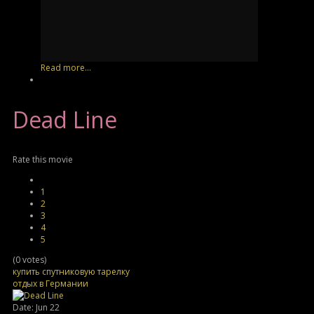
Read more...
Dead
Line
Rate this movie
1
2
3
4
5
(0 votes)
купить спутниковую тарелку
отдых в Германии
Date: Jun 22