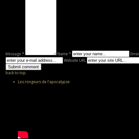
Message *
Name *
Emai
Website URL
back to top
Les rongeurs de l'apocalypse