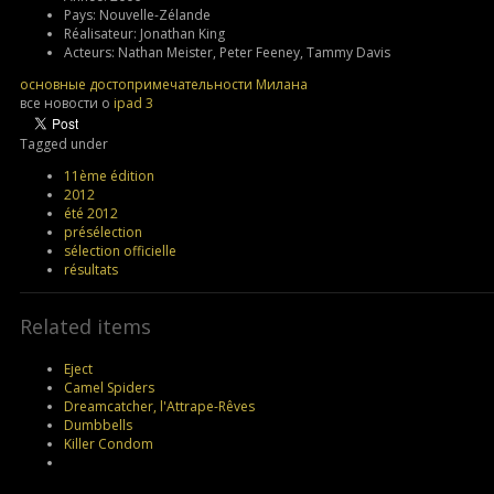
Pays:
Nouvelle-Zélande
Réalisateur:
Jonathan King
Acteurs:
Nathan Meister, Peter Feeney, Tammy Davis
основные достопримечательности Милана
все новости о
ipad 3
Tagged under
11ème édition
2012
été 2012
présélection
sélection officielle
résultats
Related items
Eject
Camel Spiders
Dreamcatcher, l'Attrape-Rêves
Dumbbells
Killer Condom