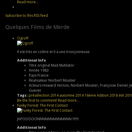
Read more...
Subscribe to this RSS feed
Quelques Films de Merde
Ogroff
Il est très en colère et il a une tronçonneuse.
Additional Info
Titre original
Mad Mutilator
Année
1983
Pays
France
Réalisateur
Norbert Moutier
Acteurs
Howard Vernon, Norbert Moutier, Françoise Deniel, Jea
Guenet
Tags:
présélection
2014
automne 2014
16ème édition
2018
été 201
Be the first to comment!
Read more...
Funky Forest: The First Contact
JAPOOOOONNNNNNNNNNNNN !!!!!!!
Additional Info