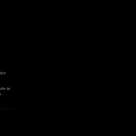
rère
vite se
s.