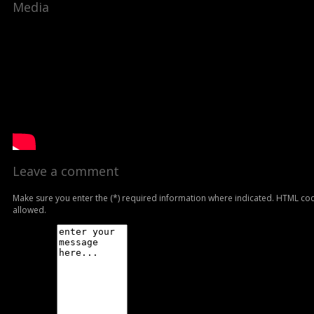
Media
Leave a comment
Make sure you enter the (*) required information where indicated. HTML cod
allowed.