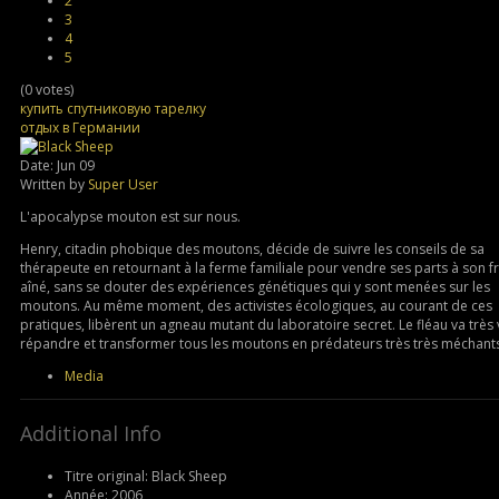
2
3
4
5
(0 votes)
купить спутниковую тарелку
отдых в Германии
Date: Jun 09
Written by
Super User
L'apocalypse mouton est sur nous.
Henry, citadin phobique des moutons, décide de suivre les conseils de sa
thérapeute en retournant à la ferme familiale pour vendre ses parts à son f
aîné, sans se douter des expériences génétiques qui y sont menées sur les
moutons. Au même moment, des activistes écologiques, au courant de ces
pratiques, libèrent un agneau mutant du laboratoire secret. Le fléau va très 
répandre et transformer tous les moutons en prédateurs très très méchant
Media
Additional Info
Titre original:
Black Sheep
Année:
2006