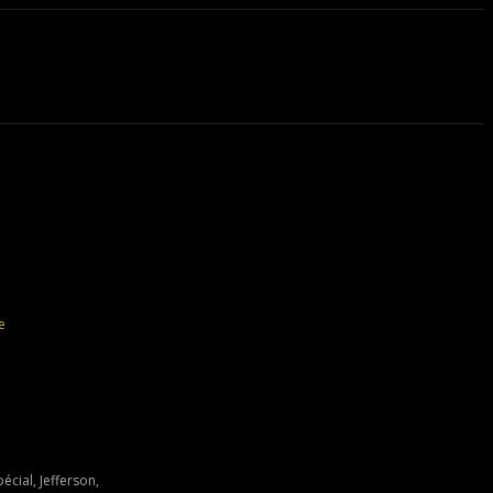
e
cial, Jefferson,