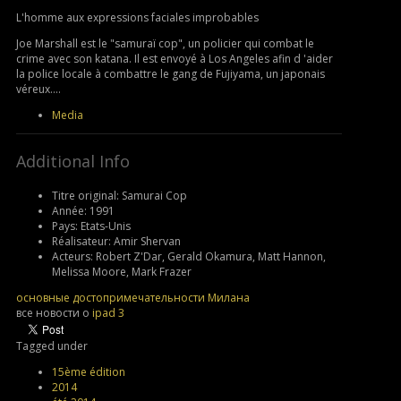
L'homme aux expressions faciales improbables
Joe Marshall est le "samuraï cop", un policier qui combat le
crime avec son katana. Il est envoyé à Los Angeles afin d 'aider
la police locale à combattre le gang de Fujiyama, un japonais
véreux....
Media
Additional Info
Titre original:
Samurai Cop
Année:
1991
Pays:
Etats-Unis
Réalisateur:
Amir Shervan
Acteurs:
Robert Z'Dar, Gerald Okamura, Matt Hannon,
Melissa Moore, Mark Frazer
основные достопримечательности Милана
все новости о
ipad 3
Tagged under
15ème édition
2014