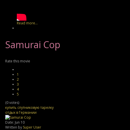
Read more...
Samurai
Cop
Rate this movie
1
2
3
4
5
(0 votes)
купить спутниковую тарелку
отдых в Германии
Date: Jun 10
Written by
Super User