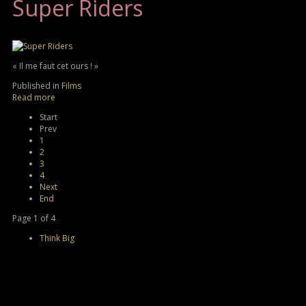
Super Riders
« Il me faut cet ours ! »
Published in
Films
Read more
Start
Prev
1
2
3
4
Next
End
Page 1 of 4
Think Big