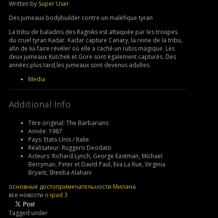
Written by
Super User
Des jumeaux bodybuilder contre un maléfique tyran
La tribu de baladins des Ragniks est attaquée par les troupes
du cruel tyran Kadar. Kadar capture Canary, la reine de la tribu,
afin de lui faire révéler où elle a caché un rubis magique. Les
deux jumeaux Kutchek et Gore sont également capturés. Des
années plus tard,les jumeaux sont devenus adultes.
Media
Additional Info
Titre original:
The Barbarians
Année:
1987
Pays:
Etats-Unis / Italie
Réalisateur:
Ruggero Deodato
Acteurs:
Richard Lynch, George Eastman, Michael
Berryman, Peter et David Paul, Eva La Rue, Virginia
Bryant, Sheeba Alahani
основные достопримечательности Милана
все новости о
ipad 3
Tagged under