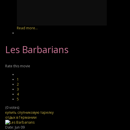
Read more...
Les
Barbarians
Rate this movie
1
2
3
4
5
(0 votes)
купить спутниковую тарелку
отдых в Германии
Date: Jun 09