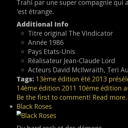
Trahi par une super compagnie qui a
'est étrange.
Additional Info
Titre original
The Vindicator
Année
1986
Pays
Etats-Unis
Réalisateur
Jean-Claude Lord
Acteurs
David McIlwraith, Teri A
Tags:
13ème édition
été 2013
présél
14ème édition
2011
10ème édition
a
Be the first to comment!
Read more.
Black Roses
Du hard rock et des démons.