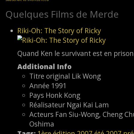
Quelques Films de Merde
Riki-Oh: The Story of Ricky
Quand Ken le survivant est en prison
Additional Info
Titre original
Lik Wong
Année
1991
Pays
Honk Kong
Réalisateur
Ngai Kai Lam
Acteurs
Fan Siu-Wong, Cheng Chu
Oshima
Tags:
1ère édition
2007
été 2007
pré