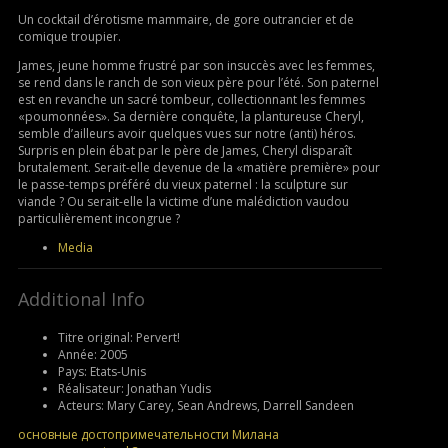
Un cocktail d’érotisme mammaire, de gore outrancier et de
comique troupier.
James, jeune homme frustré par son insuccès avec les femmes,
se rend dans le ranch de son vieux père pour l’été. Son paternel
est en revanche un sacré tombeur, collectionnant les femmes
«poumonnées». Sa dernière conquête, la plantureuse Cheryl,
semble d’ailleurs avoir quelques vues sur notre (anti) héros.
Surpris en plein ébat par le père de James, Cheryl disparaît
brutalement. Serait-elle devenue de la «matière première» pour
le passe-temps préféré du vieux paternel : la sculpture sur
viande ? Ou serait-elle la victime d’une malédiction vaudou
particulièrement incongrue ?
Media
Additional Info
Titre original:
Pervert!
Année:
2005
Pays:
Etats-Unis
Réalisateur:
Jonathan Yudis
Acteurs:
Mary Carey, Sean Andrews, Darrell Sandeen
основные достопримечательности Милана