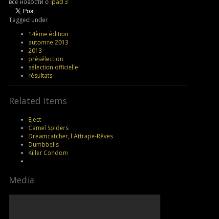
все новости о
ipad 3
Tagged under
14ème édition
automne 2013
2013
présélection
sélection officielle
résultats
Related items
Eject
Camel Spiders
Dreamcatcher, l'Attrape-Rêves
Dumbbells
Killer Condom
Media