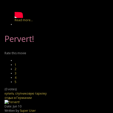
Read more...
Pervert!
Rate this movie
1
2
3
4
5
(0 votes)
купить спутниковую тарелку
отдых в Германии
Date: Jun 10
Written by
Super User