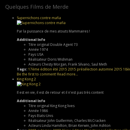
Quelques Films de Merde
Supernichons contre mafia
Par la puissance de mes atouts Mammaires !
Additional Info
Titre original
Double Agent 73
Année
1974
Pays
USA
Réalisateur
Doris Wishman
Acteurs
Chesty Morgan, Frank Silvano, Saul Meth
Tags:
17ème édition
été 2015
2015
présélection
automne 2015
18è
Be the first to comment!
Read more...
King Kong 2
Il est en vie, il est de retour et il n'est pas très content
Additional Info
Titre original
King Kong lives
Année
1986
Pays
Etats-Unis
Réalisateur
John Guillermin, Charles McCracken
Acteurs
Linda Hamilton, Brian Kerwin, John Ashton