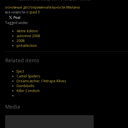
основные достопримечательности Милана
все новости о
ipad 3
Tagged under
4ème édition
automne 2008
2008
présélection
Related items
Eject
Camel Spiders
Dreamcatcher, l'Attrape-Rêves
Dumbbells
Killer Condom
Media