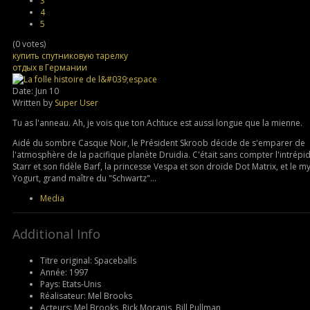
3
4
5
(0 votes)
купить спутниковую тарелку
отдых в Германии
Date: Jun 10
Written by
Super User
Tu as l'anneau. Ah, je vois que ton Achtuce est aussi longue que la mienne.
Aidé du sombre Casque Noir, le Président Skroob décide de s'emparer de
l'atmosphère de la pacifique planète Druidia. C'était sans compter l'intrépi
Starr et son fidèle Barf, la princesse Vespa et son droïde Dot Matrix, et le m
Yogurt, grand maître du "Schwartz"...
Media
Additional Info
Titre original:
Spaceballs
Année:
1997
Pays:
Etats-Unis
Réalisateur:
Mel Brooks
Acteurs:
Mel Brooks, Rick Moranis, Bill Pullman