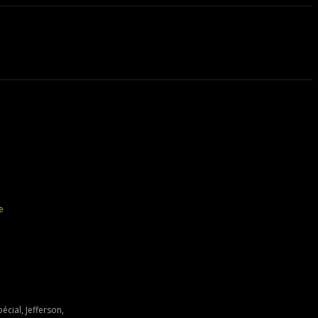
e
cial, Jefferson,