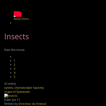
Read more...
Insects
Rate this movie
1
2
3
4
5
(0 votes)
купить спутниковую тарелку
отдых в Германии
Date: Jun 11
Written by
Directeur du Festival