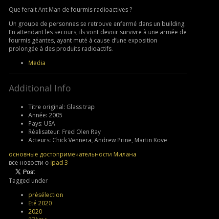
Que ferait Ant Man de fourmis radioactives ?
Un groupe de personnes se retrouve enfermé dans un building.
En attendant les secours, ils vont devoir survivre à une armée de
fourmis géantes, ayant muté à cause d’une exposition
prolongée à des produits radioactifs.
Media
Additional Info
Titre original:
Glass trap
Année:
2005
Pays:
USA
Réalisateur:
Fred Olen Ray
Acteurs:
Chick Vennera, Andrew Prine, Martin Kove
основные достопримечательности Милана
все новости о
ipad 3
Tagged under
présélection
Eté 2020
2020