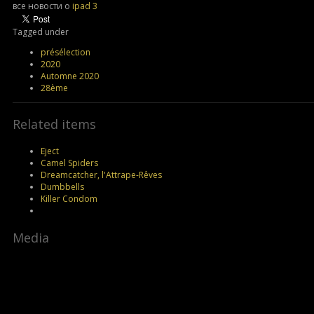
все новости о
ipad 3
Tagged under
présélection
2020
Automne 2020
28ème
Related items
Eject
Camel Spiders
Dreamcatcher, l'Attrape-Rêves
Dumbbells
Killer Condom
Media