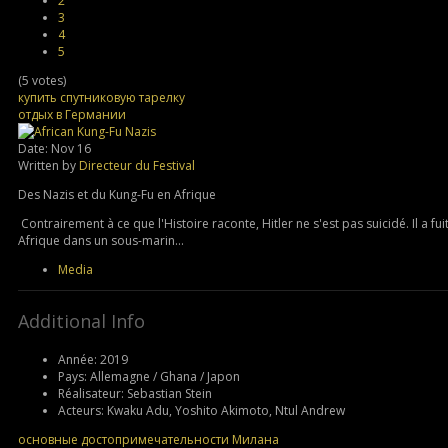
2
3
4
5
(5 votes)
купить спутниковую тарелку
отдых в Германии
Date: Nov 16
Written by
Directeur du Festival
Des Nazis et du Kung-Fu en Afrique
Contrairement à ce que l'Histoire raconte, Hitler ne s'est pas suicidé. Il a fui
Afrique dans un sous-marin...
Media
Additional Info
Année:
2019
Pays:
Allemagne / Ghana / Japon
Réalisateur:
Sebastian Stein
Acteurs:
Kwaku Adu, Yoshito Akimoto, Ntul Andrew
основные достопримечательности Милана