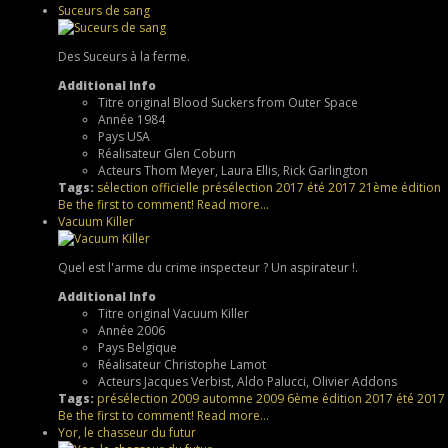
Suceurs de sang
Des Suceurs à la ferme.
Additional Info
Titre original
Blood Suckers from Outer Space
Année
1984
Pays
USA
Réalisateur
Glen Coburn
Acteurs
Thom Meyer, Laura Ellis, Rick Garlington
Tags:
sélection officielle
présélection
2017
été 2017
21ème édition
Be the first to comment!
Read more...
Vacuum Killer
Quel est l'arme du crime inspecteur ? Un aspirateur !.
Additional Info
Titre original
Vacuum Killer
Année
2006
Pays
Belgique
Réalisateur
Christophe Lamot
Acteurs
Jacques Verbist, Aldo Palucci, Olivier Addons
Tags:
présélection
2009
automne 2009
6ème édition
2017
été 2017
Be the first to comment!
Read more...
Yor, le chasseur du futur