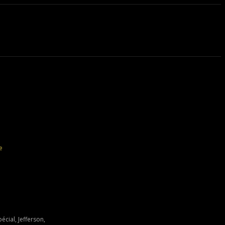
e
cial, Jefferson,