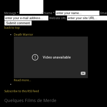
Message *
Name *
Emai
Website URL
back to top
Death Warrior
Read more...
Subscribe to this RSS feed
Quelques Films de Merde