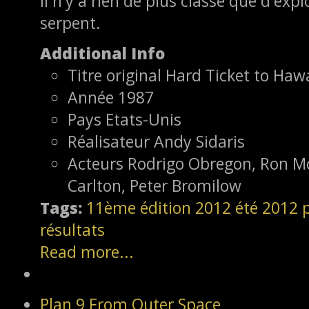
Il n'y a rien de plus classe que d'exp
serpent.
Additional Info
Titre original
Hard Ticket to Hawa
Année
1987
Pays
Etats-Unis
Réalisateur
Andy Sidaris
Acteurs
Rodrigo Obregon, Ron Mo
Carlton, Peter Bromilow
Tags:
11ème édition
2012
été 2012
résultats
Read more...
Plan 9 From Outer Space