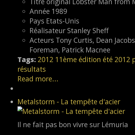
Titre original
Lobster Man from 
Année
1989
Pays
Etats-Unis
Réalisateur
Stanley Sheff
Acteurs
Tony Curtis, Dean Jacob
Foreman, Patrick Macnee
Tags:
2012
11ème édition
été 2012
résultats
Read more...
Metalstorm - La tempête d'acier
Il ne fait pas bon vivre sur Lémuria