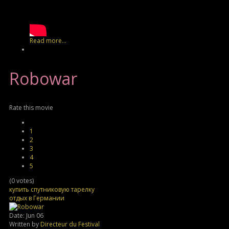
Read more...
Robowar
Rate this movie
1
2
3
4
5
(0 votes)
купить спутниковую тарелку
отдых в Германии
Date: Jun 06
Written by
Directeur du Festival