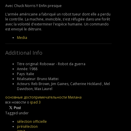
Avec Chuck Norris !! Enfin presque
L’armée américaine a fabriqué un robot tueur dont elle a perdu
le contrôle. La machine, invincible, s'est réfugiée dans une forêt
avec la volonté d'exterminer l'espèce humaine. Un commando
est envoyé le détruire.
Media
Additional Info
Titre original:
Robowar - Robot da guerra
Année:
1988
Pays:
Italie
Réalisateur:
Bruno Mattei
Acteurs:
Reb Brown, Jim Gaines, Catherine Hickland , Mel
Davidson, Max Laurel
основные достопримечательности Милана
все новости о
ipad 3
Tagged under
sélection officielle
présélection